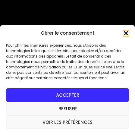
Gérer le consentement
Inscriptions Sur Qidigo
Pour offrir les meilleures expériences, nous utilisons des
technologies telles que les témoins pour stocker et/ou accéder
aux informations des appareils. Le fait de consentir à ces
Suivez-nous sur les réseaux sociaux
technologies nous permettra de traiter des données telles que le
comportement de navigation ou les ID uniques sur ce site. Le fait
de ne pas consentir ou de retirer son consentement peut avoir un
effet négatif sur certaines caractéristiques et fonctions.
ACCEPTER
REFUSER
VOIR LES PRÉFÉRENCES
Copyright 2026 - Dimension Danse Mont-