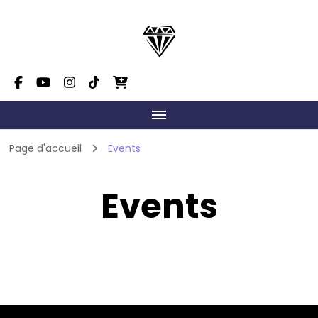
Dimension Danse Mont-
On fait grandir le talent!
Tremblant
Page d'accueil
Events
Events