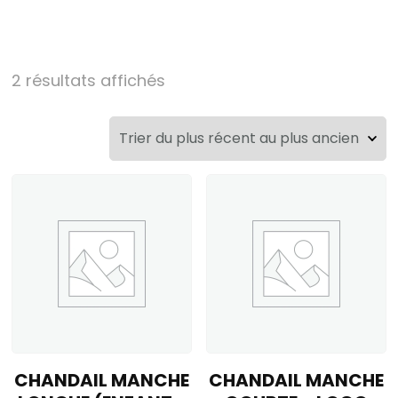
Trié
2 résultats affichés
du
plus
récent
au
plus
ancien
CHANDAIL MANCHE
CHANDAIL MANCHE