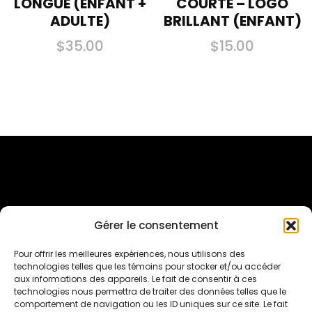
LONGUE (ENFANT +
COURTE – LOGO
ADULTE)
BRILLANT (ENFANT)
$
35.00
$
15.00
Ce
Ce
produit
produit
a
a
plusieurs
plusieurs
variations.
variations.
Les
Les
options
options
peuvent
peuvent
Gérer le consentement
être
être
Inscriptions Sur Qidigo
Pour offrir les meilleures expériences, nous utilisons des
choisies
choisies
technologies telles que les témoins pour stocker et/ou accéder
sur
sur
aux informations des appareils. Le fait de consentir à ces
Suivez-nous sur les réseaux sociaux
technologies nous permettra de traiter des données telles que le
la
la
comportement de navigation ou les ID uniques sur ce site. Le fait