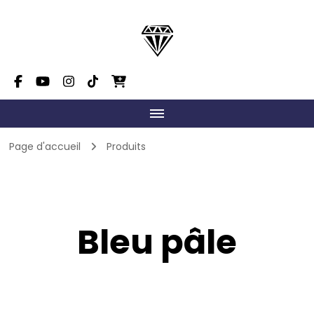
Dimension Danse Mont-
On fait grandir le talent!
Tremblant
Page d'accueil
Produits
Bleu pâle