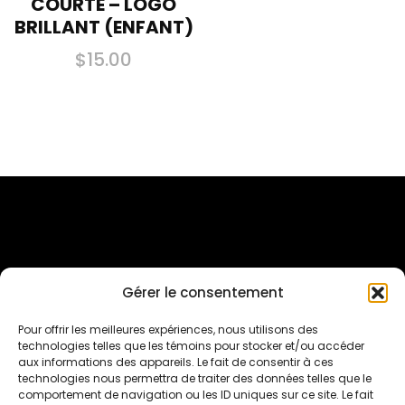
COURTE – LOGO
BRILLANT (ENFANT)
$
15.00
Ce
produit
a
plusieurs
variations.
Les
options
peuvent
Gérer le consentement
être
Inscriptions Sur Qidigo
Pour offrir les meilleures expériences, nous utilisons des
choisies
technologies telles que les témoins pour stocker et/ou accéder
sur
aux informations des appareils. Le fait de consentir à ces
Suivez-nous sur les réseaux sociaux
technologies nous permettra de traiter des données telles que le
la
comportement de navigation ou les ID uniques sur ce site. Le fait