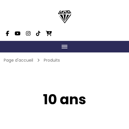
Dimension Danse Mont-
On fait grandir le talent!
Tremblant
Page d'accueil
Produits
10 ans