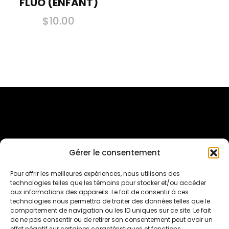
FLUO (ENFANT)
$
10.00
Ce
produit
a
plusieurs
variations.
Les
options
peuvent
Gérer le consentement
être
Inscriptions Sur Qidigo
Pour offrir les meilleures expériences, nous utilisons des
choisies
technologies telles que les témoins pour stocker et/ou accéder
sur
aux informations des appareils. Le fait de consentir à ces
Suivez-nous sur les réseaux sociaux
technologies nous permettra de traiter des données telles que le
la
comportement de navigation ou les ID uniques sur ce site. Le fait
de ne pas consentir ou de retirer son consentement peut avoir un
page
effet négatif sur certaines caractéristiques et fonctions.