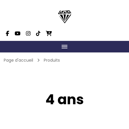
Dimension Danse Mont-
On fait grandir le talent!
Tremblant
Page d'accueil
Produits
4 ans