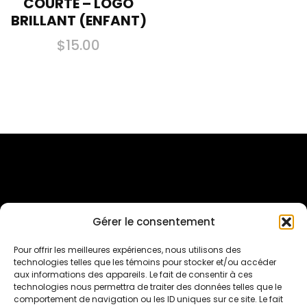
COURTE – LOGO
BRILLANT (ENFANT)
$
15.00
Ce
produit
a
plusieurs
variations.
Les
options
peuvent
Gérer le consentement
être
Inscriptions Sur Qidigo
Pour offrir les meilleures expériences, nous utilisons des
choisies
technologies telles que les témoins pour stocker et/ou accéder
sur
aux informations des appareils. Le fait de consentir à ces
Suivez-nous sur les réseaux sociaux
technologies nous permettra de traiter des données telles que le
la
comportement de navigation ou les ID uniques sur ce site. Le fait