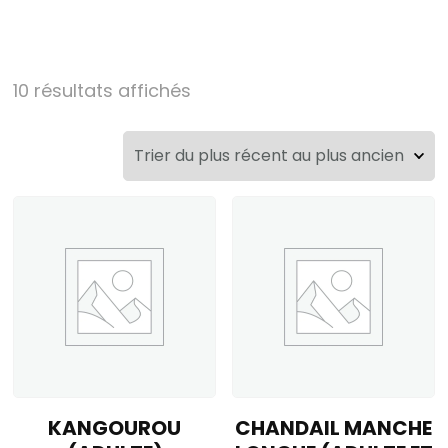
Trié
10 résultats affichés
du
plus
récent
au
plus
ancien
KANGOUROU
CHANDAIL MANCHE