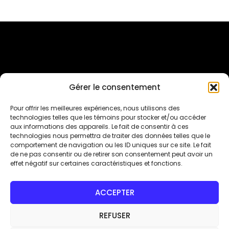
a
variations.
plusieurs
Les
variations.
options
Les
peuvent
options
être
peuvent
choisies
Gérer le consentement
être
sur
Inscriptions Sur Qidigo
Pour offrir les meilleures expériences, nous utilisons des
choisies
la
technologies telles que les témoins pour stocker et/ou accéder
aux informations des appareils. Le fait de consentir à ces
sur
page
Suivez-nous sur les réseaux sociaux
technologies nous permettra de traiter des données telles que le
la
comportement de navigation ou les ID uniques sur ce site. Le fait
du
de ne pas consentir ou de retirer son consentement peut avoir un
page
produit
effet négatif sur certaines caractéristiques et fonctions.
du
produit
ACCEPTER
REFUSER