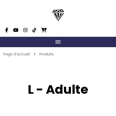
Dimension Danse Mont-
On fait grandir le talent!
Tremblant
Page d'accueil
Produits
L - Adulte