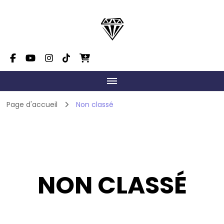
Dimension Danse Mont-
On fait grandir le talent!
Tremblant
Page d'accueil
Non classé
NON CLASSÉ