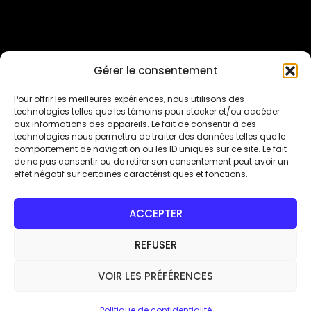
Gérer le consentement
Inscriptions Sur Qidigo
Pour offrir les meilleures expériences, nous utilisons des
technologies telles que les témoins pour stocker et/ou accéder
aux informations des appareils. Le fait de consentir à ces
Suivez-nous sur les réseaux sociaux
technologies nous permettra de traiter des données telles que le
comportement de navigation ou les ID uniques sur ce site. Le fait
de ne pas consentir ou de retirer son consentement peut avoir un
effet négatif sur certaines caractéristiques et fonctions.
ACCEPTER
REFUSER
VOIR LES PRÉFÉRENCES
Copyright 2026 - Dimension Danse Mont-
Politique de confidentialité