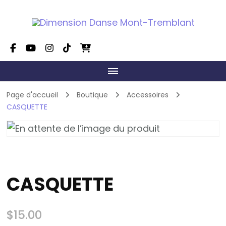
Dimension Danse Mont-
On fait grandir le talent!
Tremblant
Page d'accueil
Boutique
Accessoires
CASQUETTE
CASQUETTE
$
15.00