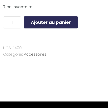
7 en inventaire
quantité
Ajouter au panier
de
CASQUETTE
UGS :
1400
Catégorie:
Accessoires